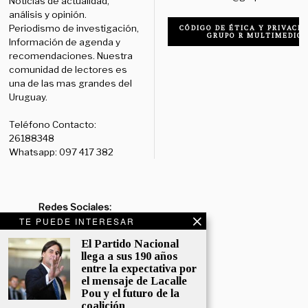
Noticias de actualidad,
análisis y opinión.
Periodismo de investigación,
CÓDIGO DE ÉTICA Y PRIVACID
GRUPO R MULTIMEDIO
Información de agenda y
recomendaciones. Nuestra
comunidad de lectores es
una de las mas grandes del
Uruguay.
Teléfono Contacto:
26188348
Whatsapp: 097 417 382
Redes Sociales:
Diario:
Facebook: /diariolaruy
TE PUEDE INTERESAR
- X: @diariolaruy - Instagram:
El Partido Nacional
@diariolar_uy
llega a sus 190 años
entre la expectativa por
Departamento Comercial:
el mensaje de Lacalle
comercial@grupormultimedio.com
Pou y el futuro de la
coalición