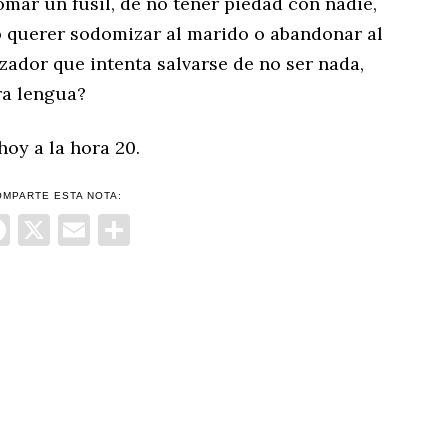
omar un fusil, de no tener piedad con nadie,
o querer sodomizar al marido o abandonar al
zador que intenta salvarse de no ser nada,
ra lengua?
oy a la hora 20.
OMPARTE ESTA NOTA:
Facebook
X
Email
Compartir