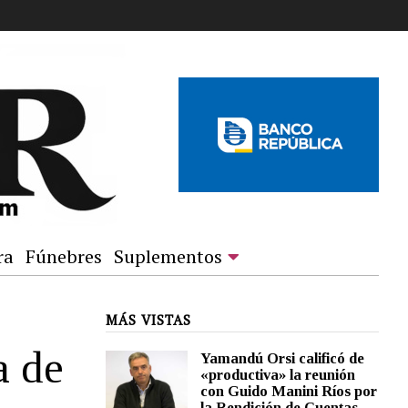
ra
Fúnebres
Suplementos
MÁS VISTAS
a de
Yamandú Orsi calificó de
«productiva» la reunión
con Guido Manini Ríos por
la Rendición de Cuentas