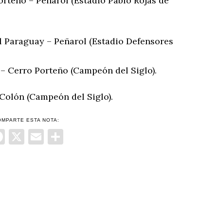
Porteño – Peñarol (Estadio Pablo Rojas de
l Paraguay – Peñarol (Estadio Defensores
l – Cerro Porteño (Campeón del Siglo).
 Colón (Campeón del Siglo).
OMPARTE ESTA NOTA:
Facebook
X
Email
Compartir