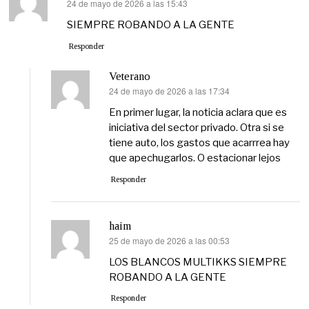
24 de mayo de 2026 a las 15:43
dice:
SIEMPRE ROBANDO A LA GENTE
Responder
Veterano
24 de mayo de 2026 a las 17:34
dice:
En primer lugar, la noticia aclara que es
iniciativa del sector privado. Otra si se
tiene auto, los gastos que acarrrea hay
que apechugarlos. O estacionar lejos
Responder
haim
25 de mayo de 2026 a las 00:53
dice:
LOS BLANCOS MULTIKKS SIEMPRE
ROBANDO A LA GENTE
Responder