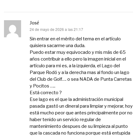
José
24 de mayo de 2026 a las 21:17
dice:
Sin entrar en el mérito del tema en el artículo
quisiera sacarme una duda.
Puedo estar muy equivocado y mis más de 65
años contribuir a ello pero la imagen inicial en el
artículo para mi es, a la izquierda, el Lago del
Parque Rodó y a la derecha mas al fondo un lago
del Club de Golf…. o sea NADA de Punta Carretas
y Pocitos …..
Está correcto ?
Ese lago es el que la administración municipal
pasada gastó un dineral para limpiar y mejorar, hoy
está mucho peor que antes principalmente por no
haber tenido un servicio regular de
mantenimiento despues de su limpieza al punto
que la cascada no funciona porque está entupida