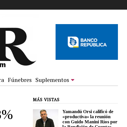
ra
Fúnebres
Suplementos
MÁS VISTAS
48%
Yamandú Orsi calificó de
«productiva» la reunión
con Guido Manini Ríos por
la Rendición de Cuentas