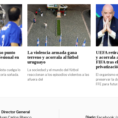
so punto
La violencia armada gana
UEFA retira
fesional en
terreno y acorrala al fútbol
y acorrala a
uruguayo
FIFA tras el
privatizaci
sta cuelga lo
La sociedad y el mundo del fútbol
toria soñada.
reaccionan a los episodios violentos a las
El organismo e
afuera del
preservar la 
FFE para futur
Director General
Juan Carlos Blanco
Diario:
Facebook: /d