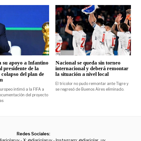
 su apoyo a Infantino
Nacional se queda sin torneo
l presidente de la
internacional y deberá remontar
 colapso del plan de
la situación a nivel local
ón
El tricolor no pudo remontar ante Tigre y
uropeo intimó a la FIFA a
se regresó de Buenos Aires eliminado.
documentación del proyecto
as
Redes Sociales:
iariolaruy - X: @diariolaruy - Instagram: @diariolar_uy