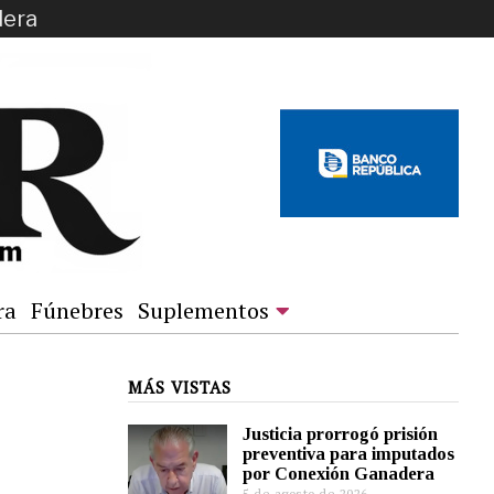
dera
ra
Fúnebres
Suplementos
MÁS VISTAS
Justicia prorrogó prisión
preventiva para imputados
por Conexión Ganadera
5 de agosto de 2026