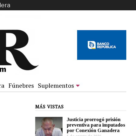
dera
ra
Fúnebres
Suplementos
MÁS VISTAS
Justicia prorrogó prisión
preventiva para imputados
por Conexión Ganadera
5 de agosto de 2026