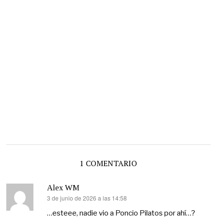
1 COMENTARIO
Alex WM
3 de junio de 2026 a las 14:58
dice:
…esteee, nadie vio a Poncio Pilatos por ahí…?