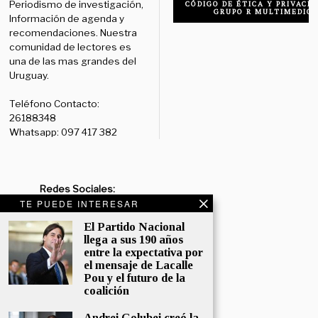
Periodismo de investigación,
CÓDIGO DE ÉTICA Y PRIVACID
GRUPO R MULTIMEDIO
Información de agenda y
recomendaciones. Nuestra
comunidad de lectores es
una de las mas grandes del
Uruguay.
Teléfono Contacto:
26188348
Whatsapp: 097 417 382
Redes Sociales:
Diario:
Facebook: /diariolaruy
TE PUEDE INTERESAR
- X: @diariolaruy - Instagram:
El Partido Nacional
@diariolar_uy
llega a sus 190 años
entre la expectativa por
Departamento Comercial:
el mensaje de Lacalle
comercial@grupormultimedio.com
Pou y el futuro de la
coalición
Departamento de Avisos:
avisos@grupormultimedio.com
Andrei Golubei creó la