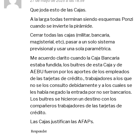
27 de mayo de 2025 a las 18:59
dice:
Que joda esto de las Cajas.
A la larga todas terminan siendo esquemas Ponzi
cuando se invierte la pirámide.
Cerrar todas las cajas (militar, bancaria,
magisterial, etc), pasar a un solo sistema
previsional y usar una sola paramétrica.
Me acuerdo clarito cuando la Caja Bancaria
estaba fundida, los buitres de esta Caja y de
AEBU fueron por los aportes de los empleados
de las tarjetas de crédito., trabajadores a los que
no se los consulto debidamente y a los cuales se
les había negado la entrada por no ser bancarios.
Los buitres se hicieron un destino con los
compañeros trabajadores de las tarjetas de
crédito.
Las Cajas justifican las AFAPs.
Responder