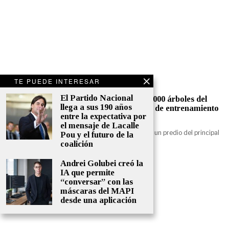
TE PUEDE INTERESAR
El Partido Nacional
La intendencia de Canelones quitara 10.000 árboles del
llega a sus 190 años
Parque Roosevelt para poner un campo de entrenamiento
entre la expectativa por
de golf
el mensaje de Lacalle
La Intendencia de Canelones otorgó en comodato un predio del principal
Pou y el futuro de la
parque metropolitano para la instalación
coalición
Andrei Golubei creó la
IA que permite
“conversar” con las
máscaras del MAPI
desde una aplicación