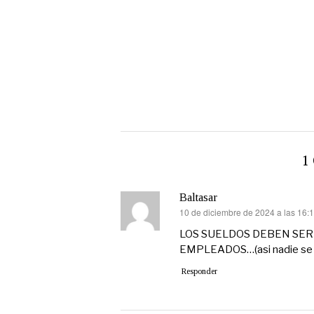
1
Baltasar
10 de diciembre de 2024 a las 16:
dice:
LOS SUELDOS DEBEN SE
EMPLEADOS…(asi nadie se 
Responder