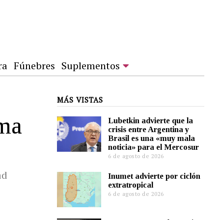
ra
Fúnebres
Suplementos
MÁS VISTAS
ema
Lubetkin advierte que la
crisis entre Argentina y
Brasil es una «muy mala
noticia» para el Mercosur
6 de agosto de 2026
ad
Inumet advierte por ciclón
extratropical
6 de agosto de 2026