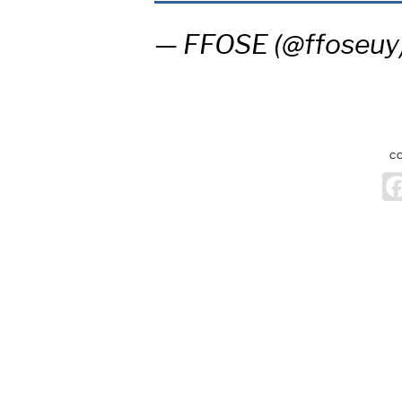
— FFOSE (@ffoseuy
C