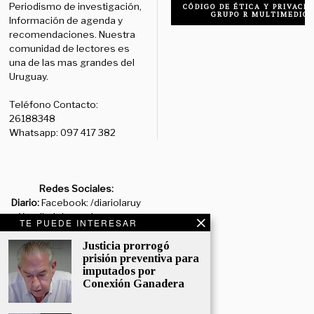
Periodismo de investigación,
CÓDIGO DE ÉTICA Y PRIVACID
GRUPO R MULTIMEDIO
Información de agenda y
recomendaciones. Nuestra
comunidad de lectores es
una de las mas grandes del
Uruguay.
Teléfono Contacto:
26188348
Whatsapp: 097 417 382
Redes Sociales:
Diario:
Facebook: /diariolaruy
- X: @diariolaruy - Instagram:
TE PUEDE INTERESAR
@diariolar_uy
Justicia prorrogó
prisión preventiva para
Departamento Comercial:
imputados por
comercial@grupormultimedio.com
Conexión Ganadera
Departamento de Avisos: