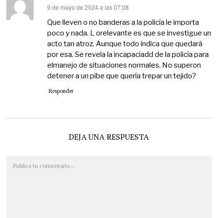
9 de mayo de 2024 a las 07:08
dice:
Que lleven o no banderas a la policía le importa
poco y nada. L orelevante es que se investigue un
acto tan atroz. Aunque todo indica que quedará
por esa. Se revela la incapaciadd de la policía para
elmanejo de situaciones normales. No superon
detener a un pibe que quería trepar un tejido?
Responder
DEJA UNA RESPUESTA