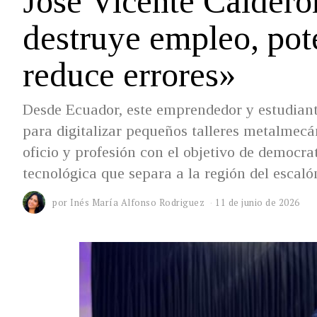
José Vicente Calderó
destruye empleo, pote
reduce errores»
Desde Ecuador, este emprendedor y estudiante
para digitalizar pequeños talleres metalmecáni
oficio y profesión con el objetivo de democra
tecnológica que separa a la región del escaló
por
Inés María Alfonso Rodriguez
11 de junio de 2026