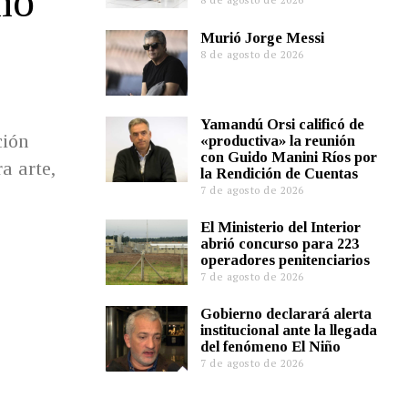
no
Murió Jorge Messi
8 de agosto de 2026
Yamandú Orsi calificó de
ción
«productiva» la reunión
con Guido Manini Ríos por
a arte,
la Rendición de Cuentas
7 de agosto de 2026
El Ministerio del Interior
abrió concurso para 223
operadores penitenciarios
7 de agosto de 2026
Gobierno declarará alerta
institucional ante la llegada
del fenómeno El Niño
7 de agosto de 2026