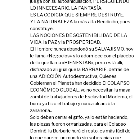
juega con su autoaniquilación, PERSIGUIENDO
LO INNECESARIO, LA FANTASÍA,
ES LA CODICIA QUE SIEMPRE DESTRUYE.
Y LA NATURALEZA la más alta Bendición, pues
constituye:
LAS NOCIONES DE SOSTENIBILIDAD DE LA
VIDA, la PAZ y la PROSPERIDAD.
El Hombre nunca abandonó su SALVAJISMO, hoy
le llama «Negocios» y lo adormece con el placebo
de lo que llama «BIENESTAR», pero está allí,
disfrazado al igual que la BARBARIE, detrás de
una ADICCIÓN Autodestructiva, Quienes
Gobiernan el Planeta han decidido El COLAPSO
ECONÓMICO GLOBAL, ya no necesitan la masa
zombi de trabajadores de Esclavitud Moderna, el
burro ya hizo el trabajo y nunca alcanzó la
zanahoria..
Solo deben cerrar el grifo, ya lo están haciendo,
las piezas fueron organizadas, para el Colapso
Dominó, la Barbarie hará el resto, es más fácil de
lo que parece, un mundo sin soberanías que