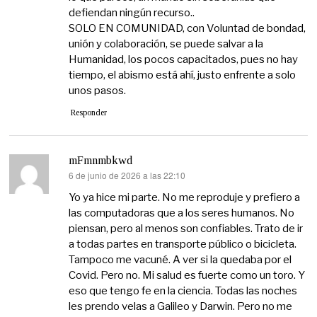
defiendan ningún recurso..
SOLO EN COMUNIDAD, con Voluntad de bondad,
unión y colaboración, se puede salvar a la
Humanidad, los pocos capacitados, pues no hay
tiempo, el abismo está ahí, justo enfrente a solo
unos pasos.
Responder
mFmnmbkwd
6 de junio de 2026 a las 22:10
dice:
Yo ya hice mi parte. No me reproduje y prefiero a
las computadoras que a los seres humanos. No
piensan, pero al menos son confiables. Trato de ir
a todas partes en transporte público o bicicleta.
Tampoco me vacuné. A ver si la quedaba por el
Covid. Pero no. Mi salud es fuerte como un toro. Y
eso que tengo fe en la ciencia. Todas las noches
les prendo velas a Galileo y Darwin. Pero no me