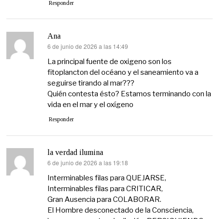
Responder
Ana
6 de junio de 2026 a las 14:49
dice:
La principal fuente de oxigeno son los
fitoplancton del océano y el saneamiento va a
seguirse tirando al mar???
Quién contesta ésto? Estamos terminando con la
vida en el mar y el oxígeno
Responder
la verdad ilumina
6 de junio de 2026 a las 19:18
dice:
Interminables filas para QUEJARSE,
Interminables filas para CRITICAR,
Gran Ausencia para COLABORAR.
El Hombre desconectado de la Consciencia,