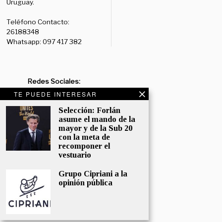
Uruguay.
Teléfono Contacto:
26188348
Whatsapp: 097 417 382
Redes Sociales:
Diario:
Facebook: /diariolaruy
TE PUEDE INTERESAR
- X: @diariolaruy - Instagram:
Selección: Forlán
@diariolar_uy
asume el mando de la
mayor y de la Sub 20
Departamento Comercial:
con la meta de
comercial@grupormultimedio.com
recomponer el
vestuario
Departamento de Avisos:
avisos@grupormultimedio.com
Grupo Cipriani a la
opinión pública
Administración:
administracion@grupormultimedio.com