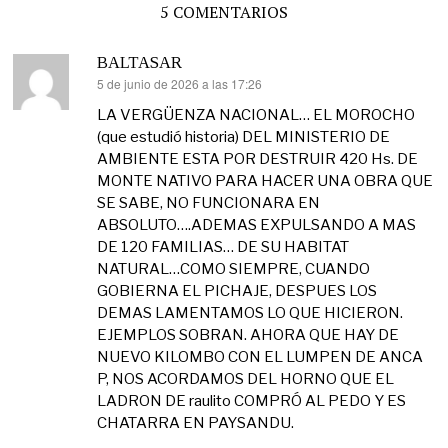
5 COMENTARIOS
BALTASAR
5 de junio de 2026 a las 17:26
dice:
LA VERGÜENZA NACIONAL… EL MOROCHO
(que estudió historia) DEL MINISTERIO DE
AMBIENTE ESTA POR DESTRUIR 420 Hs. DE
MONTE NATIVO PARA HACER UNA OBRA QUE
SE SABE, NO FUNCIONARA EN
ABSOLUTO….ADEMAS EXPULSANDO A MAS
DE 120 FAMILIAS… DE SU HABITAT
NATURAL…COMO SIEMPRE, CUANDO
GOBIERNA EL PICHAJE, DESPUES LOS
DEMAS LAMENTAMOS LO QUE HICIERON.
EJEMPLOS SOBRAN. AHORA QUE HAY DE
NUEVO KILOMBO CON EL LUMPEN DE ANCA
P, NOS ACORDAMOS DEL HORNO QUE EL
LADRON DE raulito COMPRÓ AL PEDO Y ES
CHATARRA EN PAYSANDU.