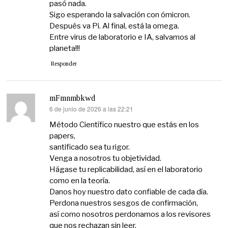
pasó nada.
Sigo esperando la salvación con ómicron.
Después va Pi. Al final, está la omega.
Entre virus de laboratorio e IA, salvamos al
planeta!!!
Responder
mFmnmbkwd
6 de junio de 2026 a las 22:21
dice:
Método Científico nuestro que estás en los
papers,
santificado sea tu rigor.
Venga a nosotros tu objetividad.
Hágase tu replicabilidad, así en el laboratorio
como en la teoría.
Danos hoy nuestro dato confiable de cada día.
Perdona nuestros sesgos de confirmación,
así como nosotros perdonamos a los revisores
que nos rechazan sin leer.