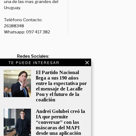
una de las mas grandes del
Uruguay.
Teléfono Contacto:
26188348
Whatsapp: 097 417 382
Redes Sociales:
TE PUEDE INTERESAR
Diario:
Facebook: /diariolaruy
- X: @diariolaruy - Instagram:
El Partido Nacional
@diariolar_uy
llega a sus 190 años
entre la expectativa por
Departamento Comercial:
el mensaje de Lacalle
comercial@grupormultimedio.com
Pou y el futuro de la
coalición
Departamento de Avisos:
Andrei Golubei creó la
avisos@grupormultimedio.com
IA que permite
“conversar” con las
Administración:
máscaras del MAPI
administracion@grupormultimedio.com
desde una aplicación