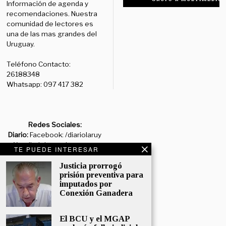
Información de agenda y
recomendaciones. Nuestra
comunidad de lectores es
una de las mas grandes del
Uruguay.
Teléfono Contacto:
26188348
Whatsapp: 097 417 382
Redes Sociales:
Diario:
Facebook: /diariolaruy
- X: @diariolaruy - Instagram:
TE PUEDE INTERESAR
@diariolar_uy
Justicia prorrogó
prisión preventiva para
Departamento Comercial:
imputados por
comercial@grupormultimedio.com
Conexión Ganadera
Departamento de Avisos:
avisos@grupormultimedio.com
El BCU y el MGAP