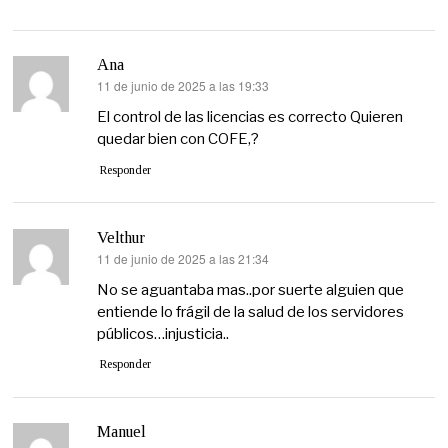
Ana
11 de junio de 2025 a las 19:33
dice:
El control de las licencias es correcto Quieren
quedar bien con COFE,?
Responder
Velthur
11 de junio de 2025 a las 21:34
dice:
No se aguantaba mas..por suerte alguien que
entiende lo frágil de la salud de los servidores
públicos…injusticia..
Responder
Manuel