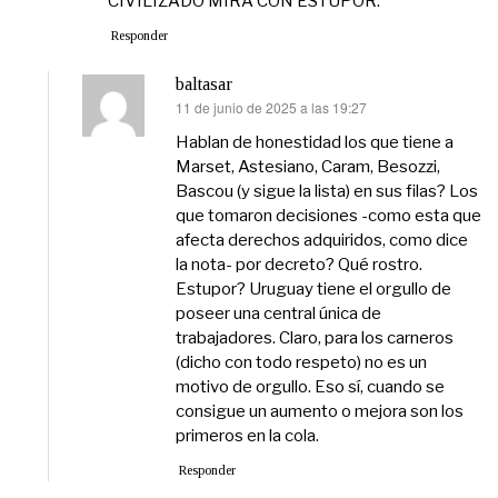
CIVILIZADO MIRA CON ESTUPOR.
Responder
baltasar
11 de junio de 2025 a las 19:27
dice:
Hablan de honestidad los que tiene a
Marset, Astesiano, Caram, Besozzi,
Bascou (y sigue la lista) en sus filas? Los
que tomaron decisiones -como esta que
afecta derechos adquiridos, como dice
la nota- por decreto? Qué rostro.
Estupor? Uruguay tiene el orgullo de
poseer una central única de
trabajadores. Claro, para los carneros
(dicho con todo respeto) no es un
motivo de orgullo. Eso sí, cuando se
consigue un aumento o mejora son los
primeros en la cola.
Responder