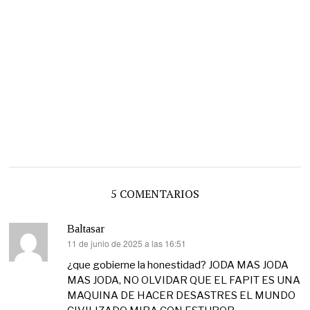
5 COMENTARIOS
Baltasar
11 de junio de 2025 a las 16:51
dice:
¿que gobierne la honestidad? JODA MAS JODA
MAS JODA, NO OLVIDAR QUE EL FAPIT ES UNA
MAQUINA DE HACER DESASTRES EL MUNDO