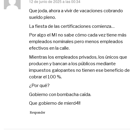
12 de junio de 2025 a las 00:34
dice:
Que joda, ahora a vivir de vacaciones cobrando
sueldo pleno.
La fiesta de las certificaciones comienza…
Por algo el MI no sabe cómo cada vez tiene más
empleados nominales pero menos empleados
efectivos en la calle.
Mientras los empleados privados, los únicos que
producen y bancan a los públicos mediante
impuestos galopantes no tienen ese beneficio de
cobrar el 100 %.
¿Por qué?
Gobierno con bombacha caída.
Que gobierno de mierd4!!
Responder