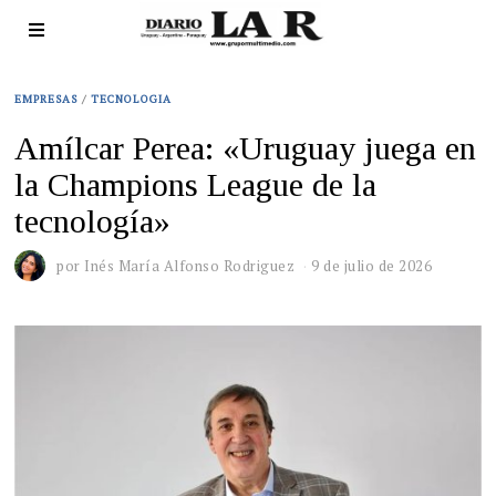
EMPRESAS
/
TECNOLOGIA
Amílcar Perea: «Uruguay juega en
la Champions League de la
tecnología»
por
Inés María Alfonso Rodriguez
9 de julio de 2026