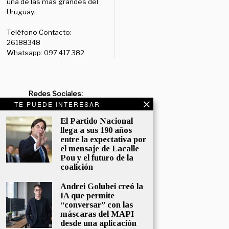
una de las mas grandes del
Uruguay.
Teléfono Contacto:
26188348
Whatsapp: 097 417 382
Redes Sociales:
Diario:
Facebook: /diariolaruy
TE PUEDE INTERESAR
- X: @diariolaruy - Instagram:
El Partido Nacional
@diariolar_uy
llega a sus 190 años
entre la expectativa por
Departamento Comercial:
el mensaje de Lacalle
comercial@grupormultimedio.com
Pou y el futuro de la
coalición
Departamento de Avisos:
avisos@grupormultimedio.com
Andrei Golubei creó la
IA que permite
“conversar” con las
Administración:
máscaras del MAPI
administracion@grupormultimedio.com
desde una aplicación