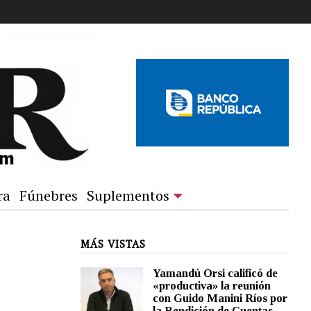
ra
Fúnebres
Suplementos
MÁS VISTAS
Yamandú Orsi calificó de
«productiva» la reunión
con Guido Manini Ríos por
la Rendición de Cuentas