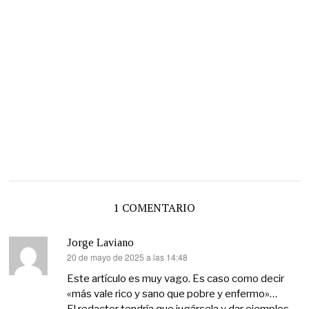
1 COMENTARIO
Jorge Laviano
20 de mayo de 2025 a las 14:48
dice:
Este artículo es muy vago. Es caso como decir
«más vale rico y sano que pobre y enfermo»…