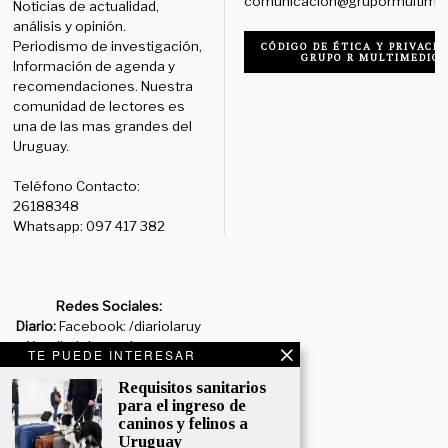
comunicacion@grupormultime
Noticias de actualidad,
análisis y opinión.
Periodismo de investigación,
CÓDIGO DE ÉTICA Y PRIVACID
GRUPO R MULTIMEDIO
Información de agenda y
recomendaciones. Nuestra
comunidad de lectores es
una de las mas grandes del
Uruguay.
Teléfono Contacto:
26188348
Whatsapp: 097 417 382
Redes Sociales:
Diario:
Facebook: /diariolaruy
- X: @diariolaruy - Instagram:
TE PUEDE INTERESAR
@diariolar_uy
Requisitos sanitarios
para el ingreso de
Departamento Comercial:
caninos y felinos a
comercial@grupormultimedio.com
Uruguay