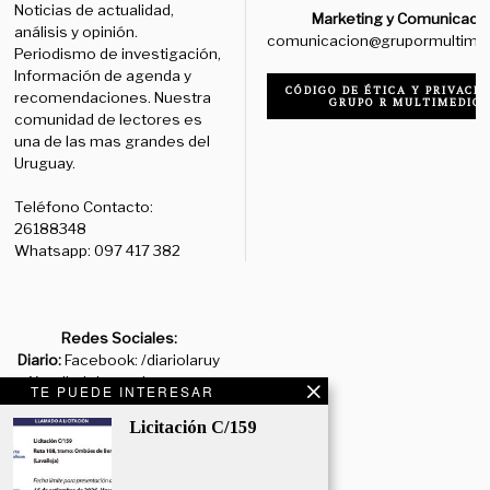
Noticias de actualidad,
Marketing y Comunicaci
análisis y opinión.
comunicacion@grupormultime
Periodismo de investigación,
Información de agenda y
CÓDIGO DE ÉTICA Y PRIVACID
recomendaciones. Nuestra
GRUPO R MULTIMEDIO
comunidad de lectores es
una de las mas grandes del
Uruguay.
Teléfono Contacto:
26188348
Whatsapp: 097 417 382
Redes Sociales:
Diario:
Facebook: /diariolaruy
- X: @diariolaruy - Instagram:
TE PUEDE INTERESAR
@diariolar_uy
Licitación C/159
Departamento Comercial:
comercial@grupormultimedio.com