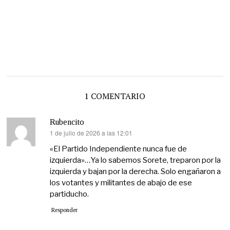
1 COMENTARIO
Rubencito
1 de julio de 2026 a las 12:01
dice:
«El Partido Independiente nunca fue de
izquierda»…Ya lo sabemos Sorete, treparon por la
izquierda y bajan por la derecha. Solo engañaron a
los votantes y militantes de abajo de ese
partiducho.
Responder